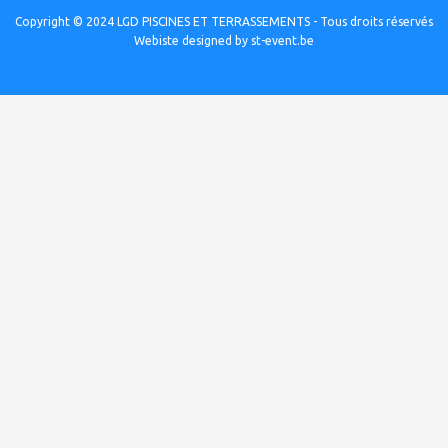
Copyright © 2024 LGD PISCINES ET TERRASSEMENTS - Tous droits réservés
Webiste designed by st-event.be